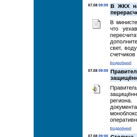
07.08
09:00
В ЖКХ на
перерасч
В министе
что уеха
пересчита
дополните
свет, вод
счетчиков 
[
подробнее
]
07.08
09:00
Правит
защищённ
Правитель
защищён
региона.
документ
моноблоко
оперативн
[
подробнее
]
07.08
09:00