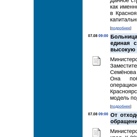
Данное ст
как именн
в Красноя
капитальны
[
подробнее
]
07.08
09:00
Больниц
единая с
высокую 
Министер
Заместит
Семёнова 
Она поб
операци
Краснояр
модель под
[
подробнее
]
07.08
09:00
От отход
обращени
Министер