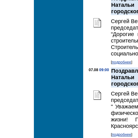
Натальи
городско
Сергей Ве
председат
"Дорогие
строитель
Строител
социально
[
подробнее
]
07.08
09:00
Поздравл
Натальи
городско
Сергей Ве
председат
" Уважаем
физическо
жизни! 
Красноярс
[
подробнее
]