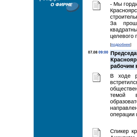
- Мы горд
Красноярс
строител
За прош
квадратн
целевого 
[
подробнее
]
07.08
09:00
Предсе
Красноя
рабочим 
В ходе р
встрети
обществе
темой в
образов
направлен
операции и
Спикер к