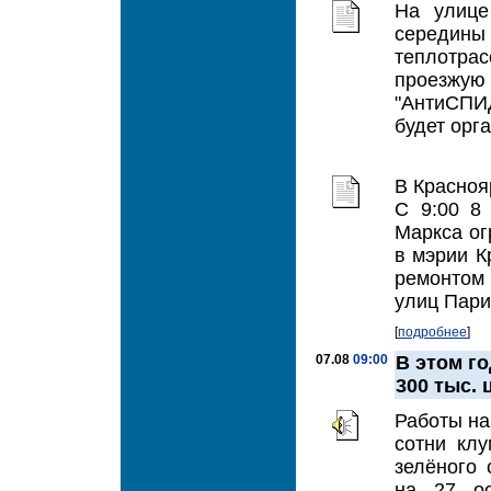
На улице
середин
теплотрас
проезжую
"АнтиСПИ
будет орг
В Красноя
С 9:00 8
Маркса ог
в мэрии К
ремонтом 
улиц Пари
[
подробнее
]
07.08
09:00
В этом г
300 тыс. 
Работы на
сотни кл
зелёного 
на 27 ос