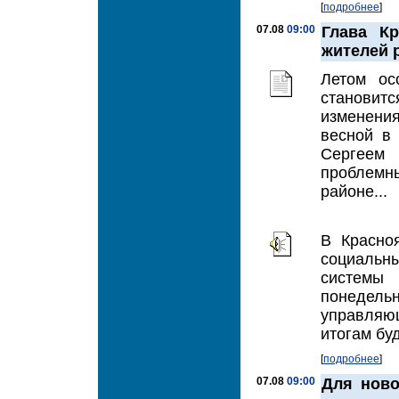
[
подробнее
]
07.08
09:00
Глава К
жителей 
Летом ос
становит
изменени
весной в
Сергеем
проблемн
районе...
В Красно
социальны
системы
понедельн
управляю
итогам бу
[
подробнее
]
07.08
09:00
Для ново