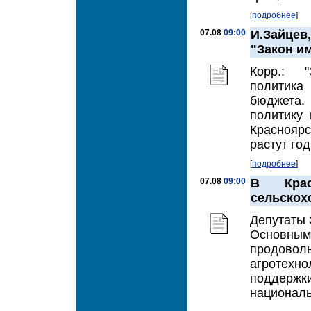
[
подробнее
]
07.08
09:00
И.Зайцев
"Закон и
Корр.: "
политика
бюджета.
политику 
Красноярс
растут год
[
подробнее
]
07.08
09:00
В Крас
сельскох
Депутаты 
Основным
продовол
агротехн
поддержк
националь