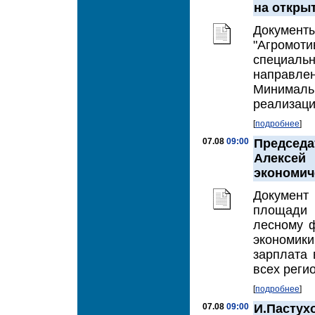
на откры
Докумен
"Агромот
специаль
направлен
Минимал
реализаци
[
подробнее
]
07.08
09:00
Председ
Алексей
экономич
Документ
площади 
лесному ф
экономики
зарплата 
всех регио
[
подробнее
]
07.08
09:00
И.Паст