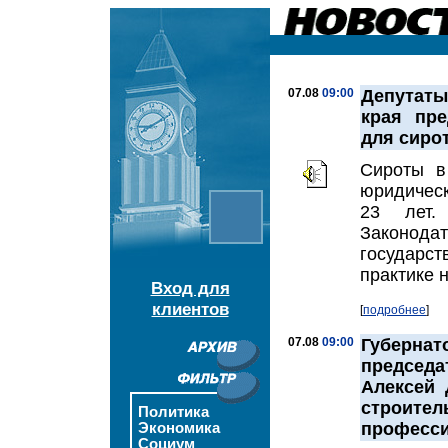
07.08
09:00
Депутаты
края пр
для сирот
Сироты в
юридичес
23 лет.
Законода
государст
практике н
Вход для
клиентов
[
подробнее
]
07.08
09:00
Губерна
председ
Алексей 
строит
Политика
професси
Экономика
Социум