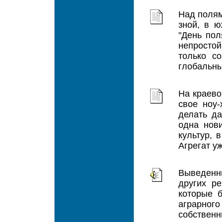
Над полям
зной, в ю
"День пол
непростой
только с
глобальны
На краево
свое ноу
делать д
одна нов
культур, 
Агрегат уж
Выведенн
других ре
которые 
аграрного
собственн