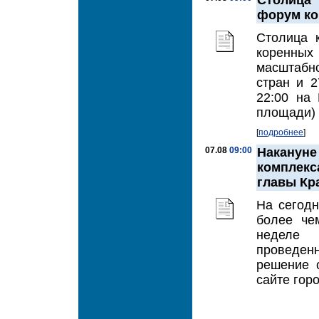
Столица
форум ко
Столица 
коренных
масштабно
стран и 2
22:00 на
площади) 
[
подробнее
]
07.08
09:00
Наканун
комплекс
главы Кр
На сегод
более че
неделе 
проведен
решение 
сайте гор