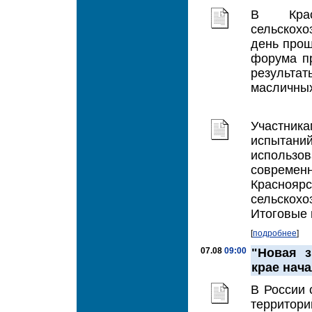
В Крас
сельскохо
день прош
форума п
результа
масличных
Участник
испытаний
использо
совреме
Красноя
сельско
Итоговые 
[
подробнее
]
07.08
09:00
"Новая 
крае нач
В России 
территор