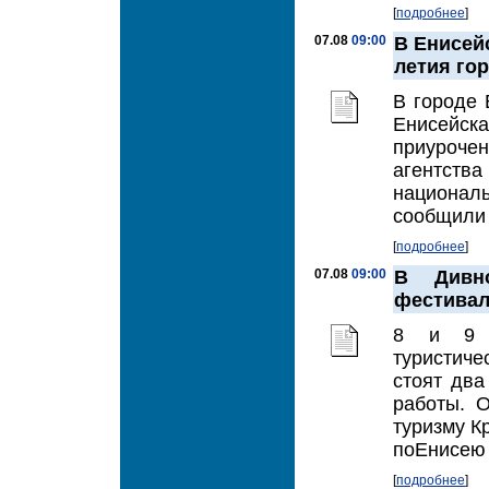
[
подробнее
]
07.08
09:00
В Енисейс
летия го
В городе 
Енисейск
приурочен
агентств
национал
сообщили 
[
подробнее
]
07.08
09:00
В Дивно
фестивал
8 и 9 а
туристич
стоят два
работы. 
туризму К
поЕнисею 
[
подробнее
]