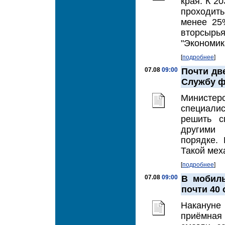
края. К 2
проходить
менее 25
вторсырь
"Экономика
[
подробнее
]
07.08
09:00
Почти дв
Службу ф
Министерс
специалис
решить с
другими
порядке.
Такой мех
[
подробнее
]
07.08
09:00
В мобиль
почти 40
Наканун
приёмная 