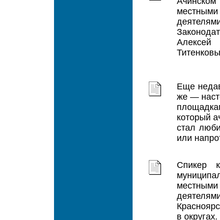
Ачинском
местным
деятелям
Законодат
Алексей
Титенковы
Еще недав
же — нас
площадк
который а
стал люби
или напро
Спикер к
муниципа
местным
деятелям
Красноярс
в округах.