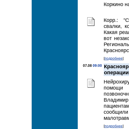
Коркино н
Корр.: "
свалки, 
Какая реа
вот незак
Регионал
Красноярс
[
подробнее
]
07.08
09:00
Красноя
операции
Нейрохир
помощи 
позвоно
Владими
пациента
сообщили
малотравм
[
подробнее
]