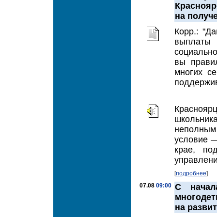
Краснояр
на получ
Корр.: "Д
выплаты
социально
вы прави
многих се
поддержив
Красноя
школьника
неполным
условие —
крае, по
управлени
[
подробнее
]
07.08
09:00
С начал
многоде
на разви