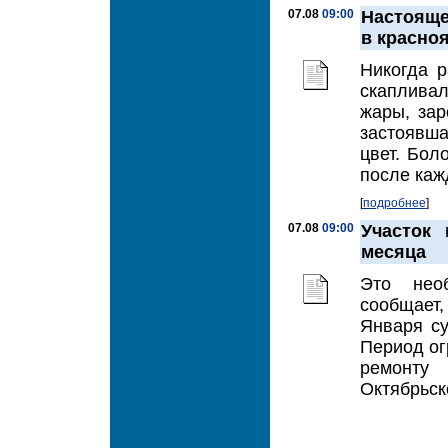
07.08
09:00
Настояще
в красно
Никогда р
скаплива
жары, за
застоявш
цвет. Бол
после каж
[
подробнее
]
07.08
09:00
Участок
месяца
Это нео
сообщает
Января су
Период ог
ремонту
Октябрьск