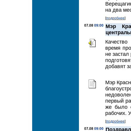
Верещагин
на два ме
[
подробнее
]
07.08
09:00
Мэр Кра
централь
Качество
время про
не застал
подготов
добавят з
Мэр Красн
благоуст
недоволе
первый ра
же было 
рабочих. У
[
подробнее
]
07.08
09:00
Поздравл