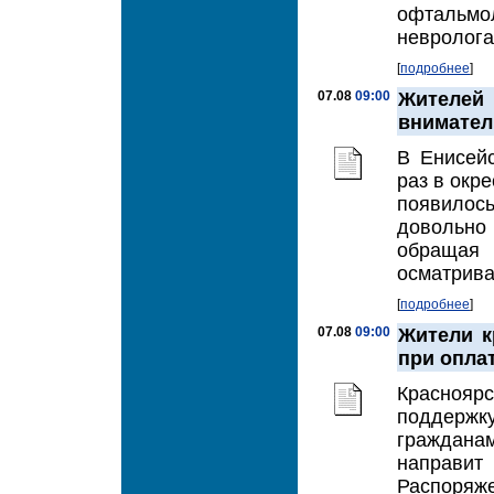
офтальм
невролога.
[
подробнее
]
07.08
09:00
Жителе
внимател
В Енисей
раз в окр
появилос
довольно
обращая
осматрива
[
подробнее
]
07.08
09:00
Жители к
при опла
Красноярс
поддерж
гражданам
направи
Распоряж