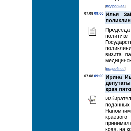
[
подробнее
]
07.08
09:00
Илья За
поликлин
Председат
политике
Государс
поликлин
визита п
медицинск
[
подробнее
]
07.08
09:00
Ирина Ив
депутаты
края пят
Избирате
поданных 
Напомним
краевого
принимала
края, на к