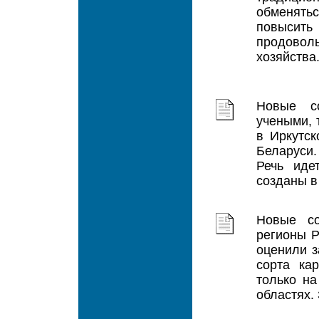
обменять
повысит
продовол
хозяйства.
Новые со
учеными, 
в Иркутск
Беларуси.
Речь иде
созданы в
Новые со
регионы Р
оценили з
сорта ка
только на
областях.