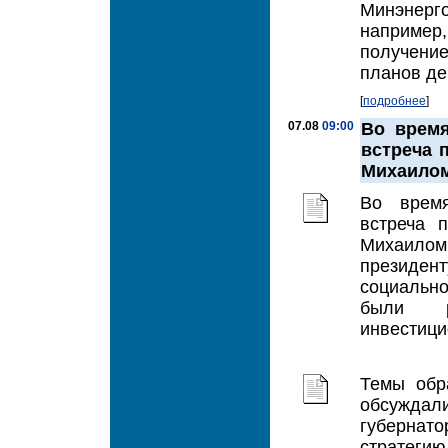
Минэнерго
например,
получение
планов де
[
подробнее
]
07.08
09:00
Во время
встреча 
Михаило
Во время
встреча 
Михаило
президент
социальн
были р
инвестици
Темы обр
обсужда
губернато
стратегию