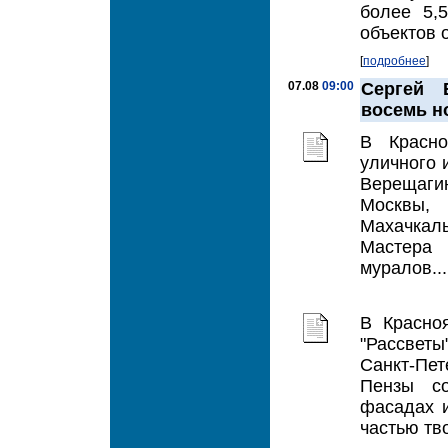
более 5,
объектов 
[
подробнее
]
07.08
09:00
Сергей 
восемь н
В Красно
уличного 
Верещаги
Москвы, 
Махачкал
Мастера 
муралов...
В Красно
"Рассветы
Санкт-Пе
Пензы со
фасадах и
частью тво