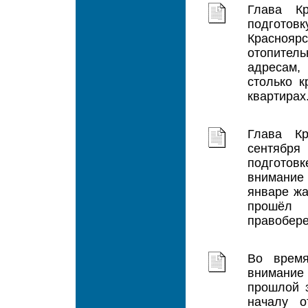
Глава К
подгото
Краснояр
отопител
адресам,
столько 
квартирах.
Глава К
сентябр
подготов
внимание
январе жа
прошёл 
правобере
Во время
внимание
прошлой з
началу о