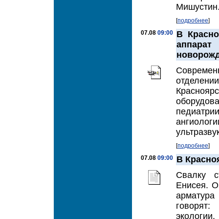
Мишустин.
[
подробнее
]
07.08
09:00
В Красно
аппара
новорож
Современ
отделен
Красноя
оборудо
педиатри
ангиолог
ультразвук
[
подробнее
]
07.08
09:00
В Красно
Свалку с
Енисея. О
арматура
говорят:
экологии