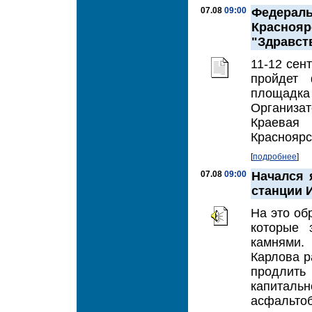
07.08
09:00
Федера
Красно
"Здравст
11-12 сен
пройдет 
площадка 
Организа
Краевая
Красноярс
[
подробнее
]
07.08
09:00
Начался 
станции 
На это об
которые 
камнями.
Карлова р
продлит
капитал
асфальтоб