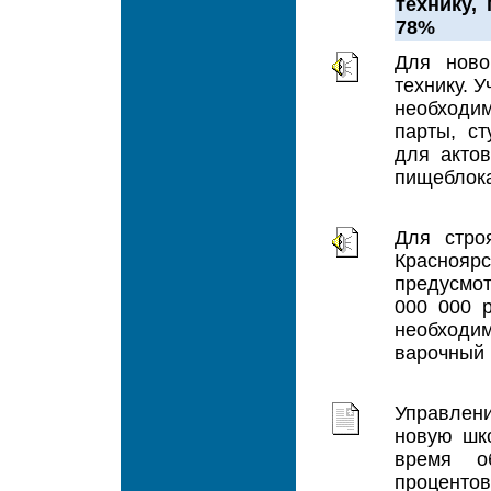
технику,
78%
Для ново
технику. 
необходим
парты, с
для актов
пищеблока
Для стро
Краснояр
предусмо
000 000 
необходи
варочный 
Управлен
новую шк
время о
проценто