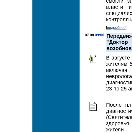
смогли з
власти и
специалис
контроля 
[
подробнее
]
07.08
09:00
Передвиж
"Доктор
возобнов
В августе
жителям б
включая
невролог
диагности
23 по 25 а
После пл
диагнос
(Святитель
здоровья
жители 